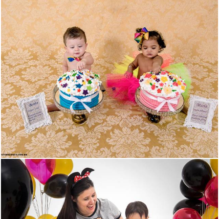
2522
58