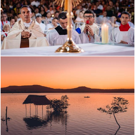
1194
35