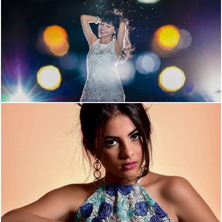
2359
5