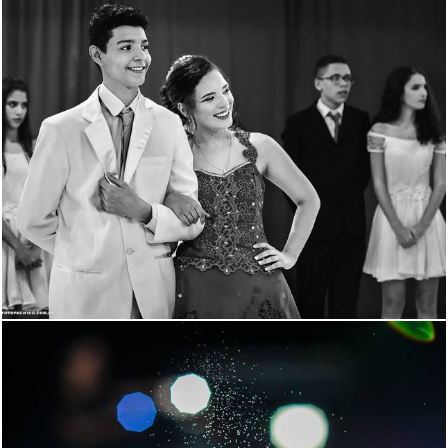
2276
86