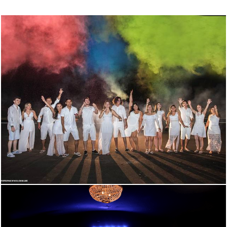
5466
107