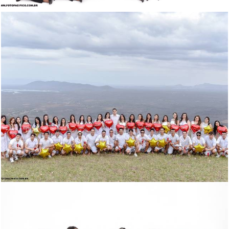
2754
40