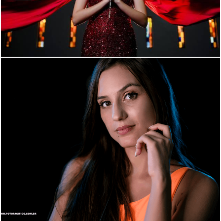
1047
35
1962
21