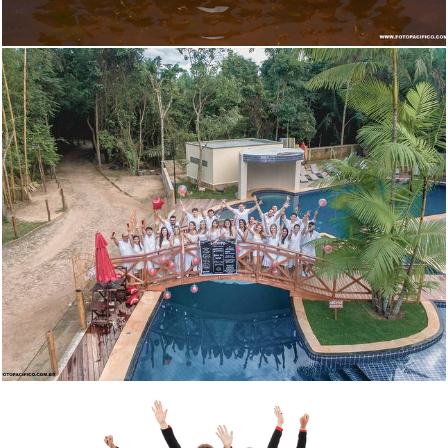
2838
65