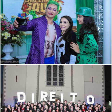
2341
30