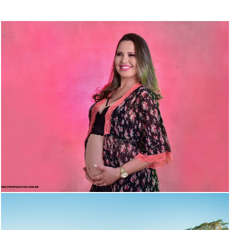
2068
32