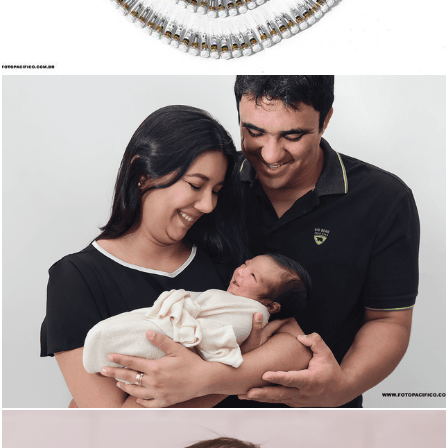
2236
24
2179
64