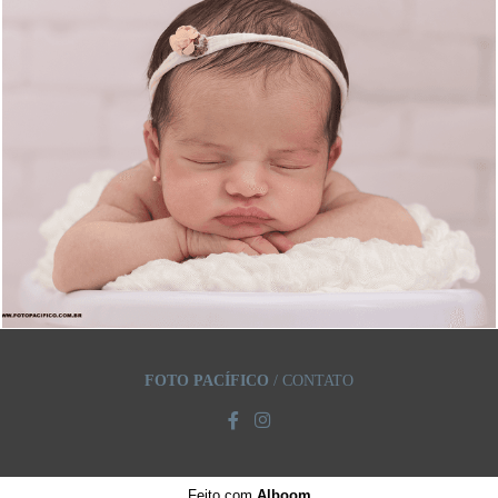
2252
94
FOTO PACÍFICO
/
CONTATO
Feito com
Alboom