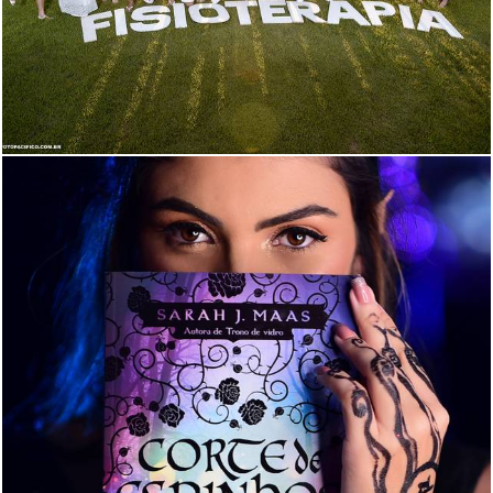
4070
5
1763
0