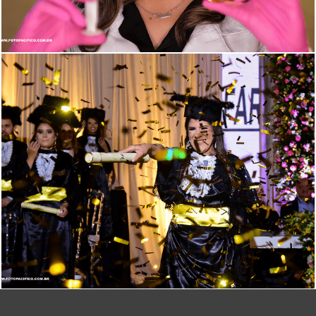
6483
51
1993
28