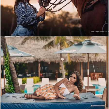
1846
39
2211
68