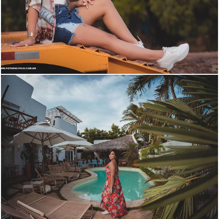
1880
10
1770
76