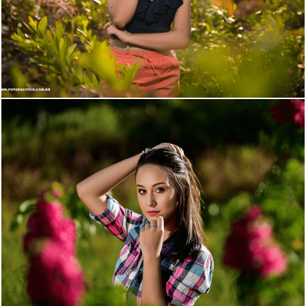
2047
56
2178
77