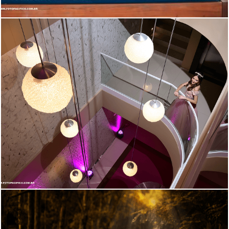
2118
35