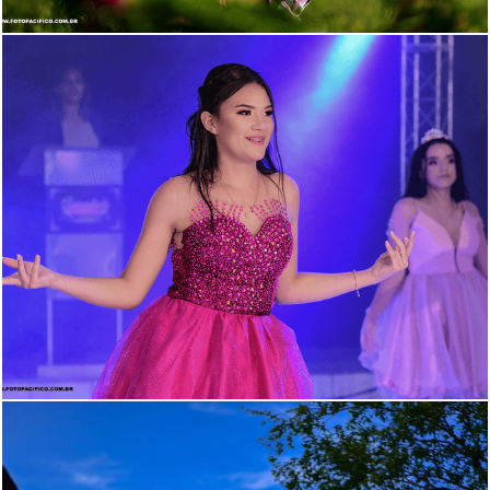
2231
21