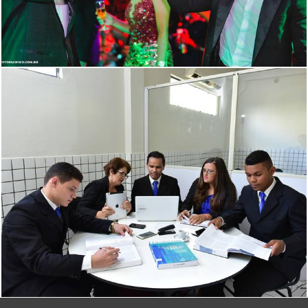
2449
50
2353
0