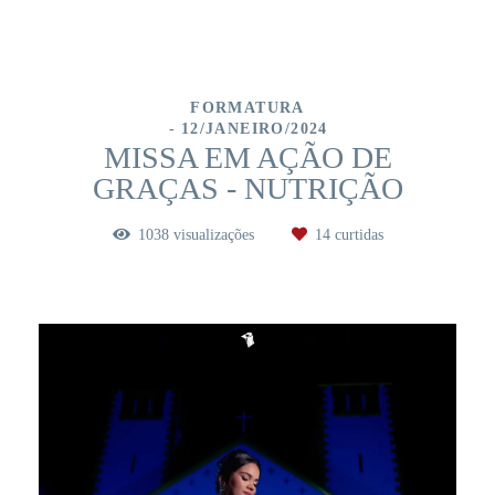
FORMATURA
12/JANEIRO/2024
MISSA EM AÇÃO DE
GRAÇAS - NUTRIÇÃO
1038
visualizações
14
curtidas